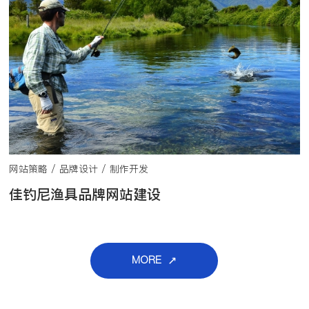
网站策略 / 品牌设计 / 制作开发
佳钓尼渔具品牌网站建设
MORE