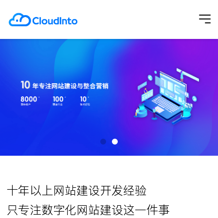
十年以上网站建设开发经验
只专注数字化网站建设这一件事