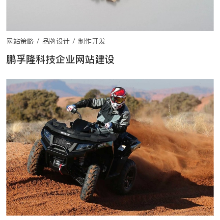
网站策略 / 品牌设计 / 制作开发
鹏孚隆科技企业网站建设