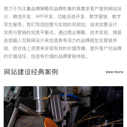
致力于为注重品牌策略和品牌形象的高要求客户提供网站设
计、微信开发、APP开发、功能系统开发、数字营销、数字
孪生服务。我们笃信创意与实效的双韧剑，追求创意设计、
实用与营销的完美平衡点。通过商业策略、技术实现、情感
连结融入互联网设计来创造具有活力的品牌视觉及营销体
验，结合线上资源来实现有效的价值传播，提升客户对品牌
的价值信任，创造有价值的品牌营销体验。
网站建设经典案例
view more